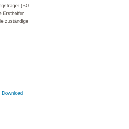
ngsträger (BG
e Ersthelfer
Sie zuständige
,
Download