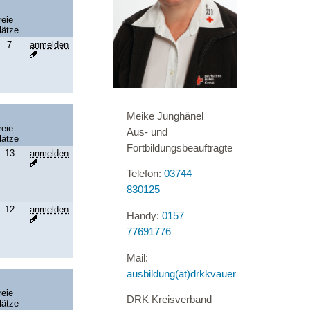
Meike Junghänel
Aus- und
Fortbildungsbeauftragte
Telefon:
03744
830125
Handy:
0157
77691776
Mail:
ausbildung(at)drkkvauerbach.de
DRK Kreisverband