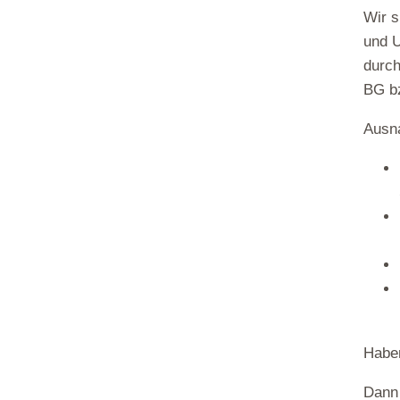
Wir s
und U
durch
BG b
Ausn
Haben
Dann 