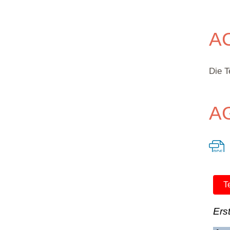
A
Die T
AG