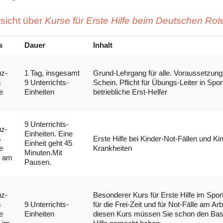
sicht über
Kurse für Erste Hilfe beim Deutschen Ro
s
Dauer
Inhalt
z-
1 Tag, insgesamt
Grund-Lehrgang für alle. Voraussetzung 
s
9 Unterrichts-
Schein. Pflicht für Übungs-Leiter in Spo
e
Einheiten
betriebliche Erst-Helfer
9 Unterrichts-
z-
Einheiten. Eine
s
Erste Hilfe bei Kinder-Not-Fällen und Ki
Einheit geht 45
e
Krankheiten
Minuten.Mit
e am
Pausen.
z-
Besonderer Kurs für Erste Hilfe im Spor
s
9 Unterrichts-
für die Frei-Zeit und für Not-Fälle am Arb
e
Einheiten
diesen Kurs müssen Sie schon den Basi